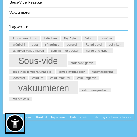
Sous-Vide Rezepte
Vakuumieren
Tagwolke
Brot vakuumieren
brötchen
Dry-Aging
fleisch
gemüse
grünkohl
obst
pfifferlinge
portwein
Reifebeutel
schinken
schinken vakuumieren
schinken verpacken
schonend garen
Sous-vide
sous-vide garen
sous-vide temperaturtabelle
temperaturtabellen
thermalisierung
toastbrot
vakuum
vakuumbeutel
vakuumgaren
vakuumieren
vakuumverpacken
wildschwein
Home
Kontakt
Impressum
Datenschutz
Erklärung zur Barrierefreiheit