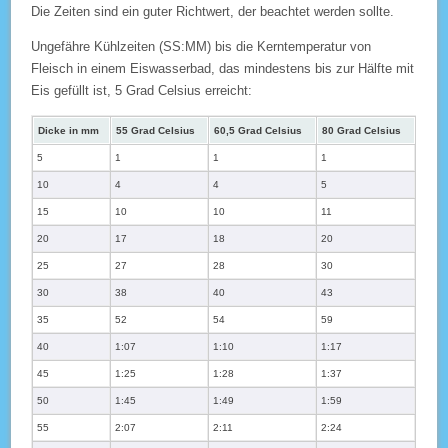
Die Zeiten sind ein guter Richtwert, der beachtet werden sollte.
Ungefähre Kühlzeiten (SS:MM) bis die Kerntemperatur von
Fleisch in einem Eiswasserbad, das mindestens bis zur Hälfte mit
Eis gefüllt ist, 5 Grad Celsius erreicht:
Dicke in mm
55 Grad Celsius
60,5 Grad Celsius
80 Grad Celsius
5
1
1
1
10
4
4
5
15
10
10
11
20
17
18
20
25
27
28
30
30
38
40
43
35
52
54
59
40
1:07
1:10
1:17
45
1:25
1:28
1:37
50
1:45
1:49
1:59
55
2:07
2:11
2:24