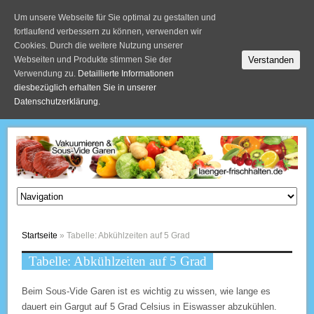
Um unsere Webseite für Sie optimal zu gestalten und
fortlaufend verbessern zu können, verwenden wir
Cookies. Durch die weitere Nutzung unserer
Verstanden
Webseiten und Produkte stimmen Sie der
Verwendung zu.
Detaillierte Informationen
diesbezüglich erhalten Sie in unserer
Datenschutzerklärung.
S
k
i
p
t
o
c
o
Startseite
» Tabelle: Abkühlzeiten auf 5 Grad
n
Tabelle: Abkühlzeiten auf 5 Grad
t
e
n
Beim Sous-Vide Garen ist es wichtig zu wissen, wie lange es
t
dauert ein Gargut auf 5 Grad Celsius in Eiswasser abzukühlen.