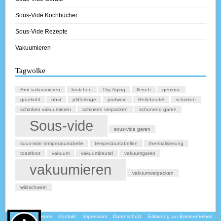
Sous-Vide Kochbücher
Sous-Vide Rezepte
Vakuumieren
Tagwolke
Brot vakuumieren
brötchen
Dry-Aging
fleisch
gemüse
grünkohl
obst
pfifferlinge
portwein
Reifebeutel
schinken
schinken vakuumieren
schinken verpacken
schonend garen
Sous-vide
sous-vide garen
sous-vide temperaturtabelle
temperaturtabellen
thermalisierung
toastbrot
vakuum
vakuumbeutel
vakuumgaren
vakuumieren
vakuumverpacken
wildschwein
Home
Kontakt
Impressum
Datenschutz
Erklärung zur Barrierefreiheit